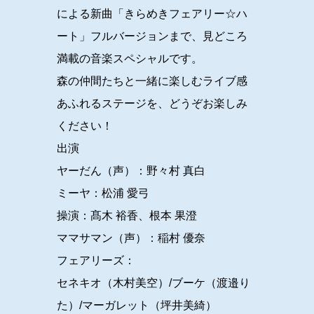
による新曲「きらめきフェアリー☆ハ
ート」フルバージョンまで、見どころ
満載の音楽スペシャルです。
森の仲間たちと一緒に楽しむライブ感
あふれるステージを、どうぞお楽しみ
ください！
出演
ヤーだん（声）：野々村 真白
ミーヤ：松浦 愛弓
操演：髙木 裕香、根本 果澄
ママサマン（声）：稲村 優奈
フェアリーズ：
セネキオ（木村美空）/ブーケ（渡邉り
た）/マーガレット（坪井美綺）