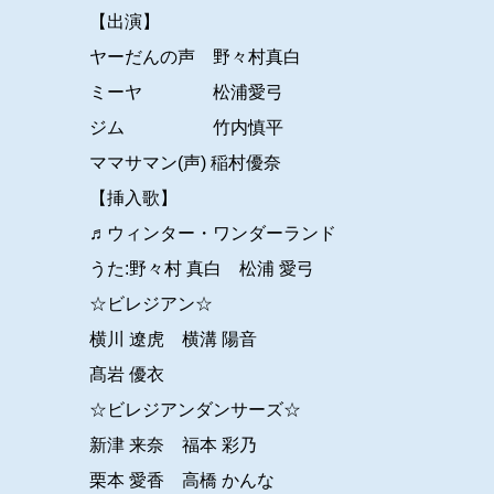
【出演】
ヤーだんの声 野々村真白
ミーヤ 松浦愛弓
ジム 竹内慎平
ママサマン(声) 稲村優奈
【挿入歌】
♬ウィンター・ワンダーランド
うた:野々村 真白 松浦 愛弓
☆ビレジアン☆
横川 遼虎 横溝 陽音
髙岩 優衣
☆ビレジアンダンサーズ☆
新津 来奈 福本 彩乃
栗本 愛香 高橋 かんな