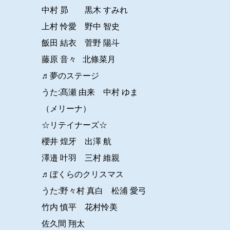
中村 昴 黒木 すみれ
上村 怜愛 野中 智史
飯田 結衣 菅野 陽斗
藤原 音々 北條菜月
♬夢のステージ
うた:髙瀬 由来 中村 ゆま
（メリーナ）
☆リテイナーズ☆
櫻井 煌牙 出澤 航
澤邉 叶羽 三村 維親
♬ぼくらのクリスマス
うた:野々村 真白 松浦 愛弓
竹内 慎平 花村怜美
佐久間 翔太