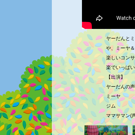
ヤーだんとミ
や、ミーヤ＆
楽しいコンサ
楽でいっぱい
【出演】
ヤーだんの声
ミーヤ 
ジム 
ママサマン(声