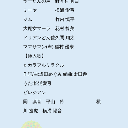
ヤーだんの声 野々村 真白
ミーヤ 松浦 愛弓
ジム 竹内 慎平
大魔女マーラ 花村 怜美
ドリアンどんㅤ佐久間 翔太ㅤㅤ
ママサマン(声) 稲村 優奈
【挿入歌】
♬カラフルミラクル
作詞/曲:坂田めぐみ 編曲:太田遊
うた:松浦愛弓
ビレジアン
岡 凛音 平山 鈴 横
川 遼虎 横溝 陽音