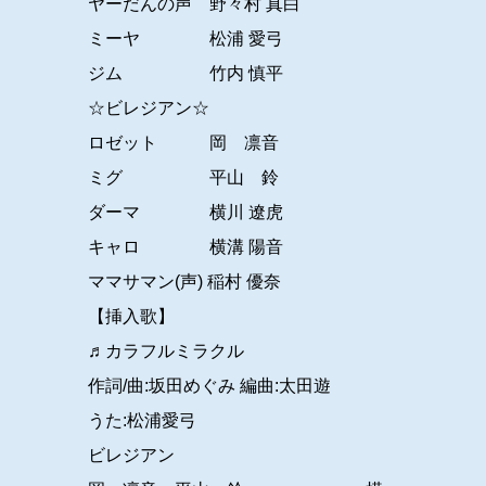
ヤーだんの声 野々村 真白
ミーヤ 松浦 愛弓
ジム 竹内 慎平
☆ビレジアン☆
ロゼット 岡 凛音
ミグ 平山 鈴
ダーマ 横川 遼虎
キャロ 横溝 陽音
ママサマン(声) 稲村 優奈
【挿入歌】
♬カラフルミラクル
作詞/曲:坂田めぐみ 編曲:太田遊
うた:松浦愛弓
ビレジアン