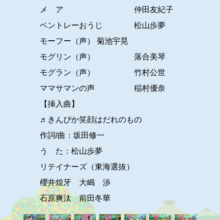
メ ア 仲田友紀子
ベントレーおうじ 松山歩夢
モーフー（声） 菊池宇晃
モグリン（声） 落合美琴
モグラン（声） 竹村公世
ママサマンの声 稲村優奈
【挿入曲】
♬きんぴか笑顔はだれのもの
作詞/曲：坂田修一
う た：松山歩夢
リテイナーズ（東海選抜）
櫻井煌牙 大嶋 渉
石原爽汰 前田冬華