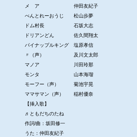
メ ア 仲田友紀子
べんとれーおうじ 松山歩夢
ドム村長 石坂大志
ドリアンどん 佐久間翔太
パイナップルキング 塩原孝信
〃（声） 及川文太郎
マノア 川田玲那
モンタ 山本海瑠
モーフー（声） 菊池宇晃
ママサマン（声） 稲村優奈
【挿入歌】
♬ともだちのたね
作詞/曲：坂田修一
うた：仲田友紀子