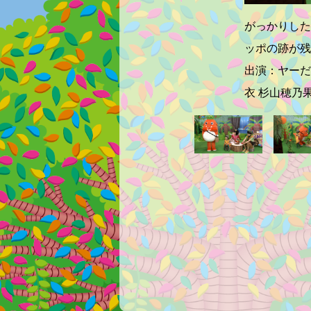
がっかりした
ッポの跡が残
出演：ヤーだ
衣 杉山穂乃