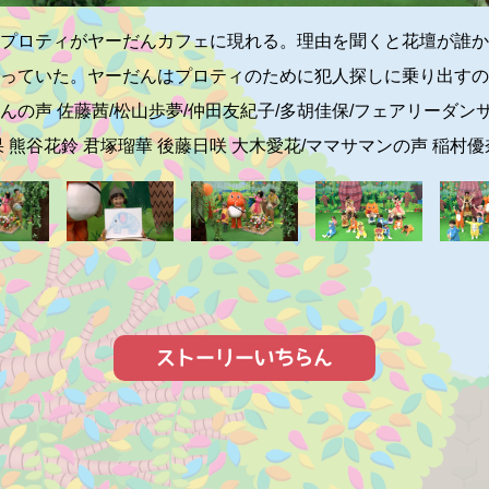
プロティがヤーだんカフェに現れる。理由を聞くと花壇が誰か
っていた。ヤーだんはプロティのために犯人探しに乗り出すの
んの声 佐藤茜/松山歩夢/仲田友紀子/多胡佳保/フェアリーダン
果 熊谷花鈴 君塚瑠華 後藤日咲 大木愛花/ママサマンの声 稲村優
ストーリーいちらん