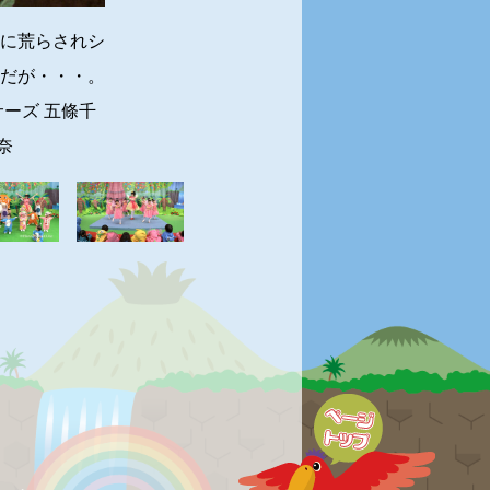
に荒らされシ
だが・・・。
サーズ 五條千
奈