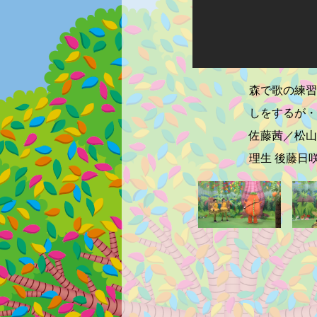
森で歌の練習
しをするが・
佐藤茜／松山
理生 後藤日