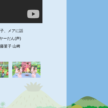
子、メアに話
ーだん(声)
藤菫子 山﨑