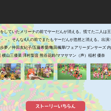
をしていたメリーナの前でヤーだんが消える。慌てた二人は王
・・。そんな4人の前でまたもヤーだんが忽然と消える。出演:ヤ
歩夢／仲田友紀子/五藤希愛/亀田楓華/フェアリーダンサーズ 内
咲 横山三優菜 澤村梨音 熊谷花鈴/ママサマン（声）稲村 優奈
ストーリーいちらん