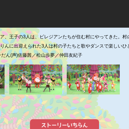
ア、王子の3人は、ビレジアンたちが住む村にやってきた。村
りんに出迎えられた3人は村の子たちと歌やダンスで楽しいひ
ーだん(声)佐藤茜／松山歩夢／仲田友紀子
ストーリーいちらん