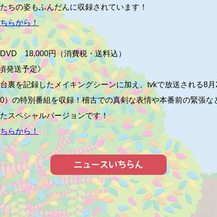
たちの姿もふんだんに収録されています！
ちらから！
DVD
18
,000
円（消費税・送料込）
頃発送予定》
台裏を記録したメイキングシーンに加え、
tvkで放送される8
月
19:00）の特別番組を収録！
稽古
での真剣な表情や本番前の緊張な
たスペシャルバージョンです！
ちらから！
ニュースいちらん