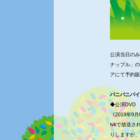
公演当日のみ
ナップル」の
アにて予約販
パニパニパイ
◆公演
DV
《
2019
年
9
月
tvkで放送さ
りしますが、