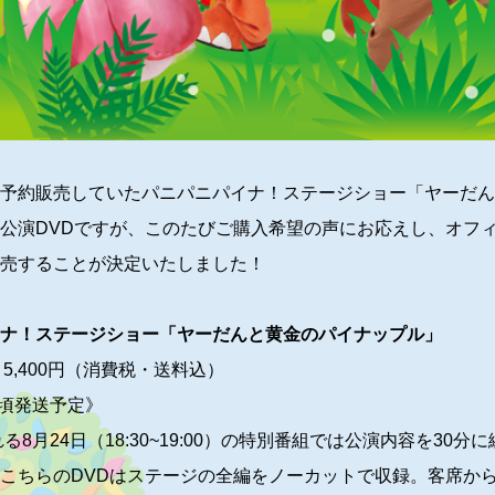
予約販売していたパニパニパイナ！ステージショー「ヤーだん
公演
DVDですが、このたびご購入希望の声にお応えし、オフ
売することが決定いたしました！
ナ！ステージショー「ヤーだんと黄金のパイナップル」
D
5,400
円（消費税・送料込）
頃発送予定》
れる8
月
24
日（
18:30~19:00）の特別番組で
は公演内容を
30
分に
こちらの
DVD
はステージの全編をノーカットで収録。客席か