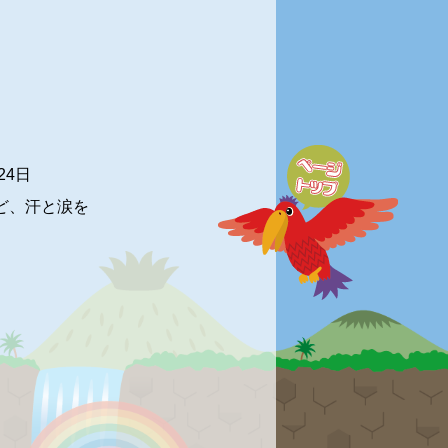
24
日
ど、汗と涙を