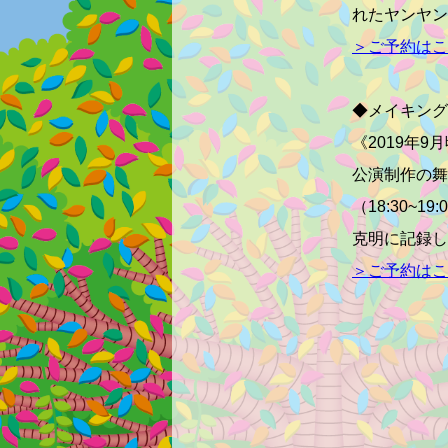
れたヤンヤン
＞ご予約はこ
◆メイキング
《
2019
年
9
月
公演制作の舞
（
18:30~
克明に記録し
＞ご予約はこ