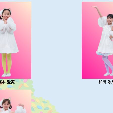
福本 愛実
和田 依