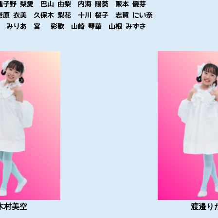
種子野 梨愛 巴山 由梨 内海 陽葵 阪本 優芽
老原 衣美 久保木 梨花 十川 桜子 志賀 にい奈
瀨 みりあ 宮﨑 彩歌 山崎 琴華 山根 みずき
木村美空
渡邉り