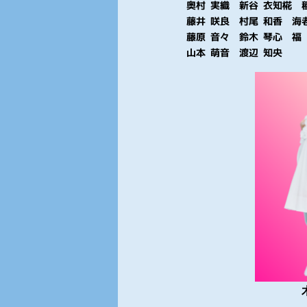
奥村 実織 新谷 衣知椛 
藤井 咲良 村尾 和香 海
藤原 音々 鈴木 琴心 福
山本 萌音 渡辺 知央