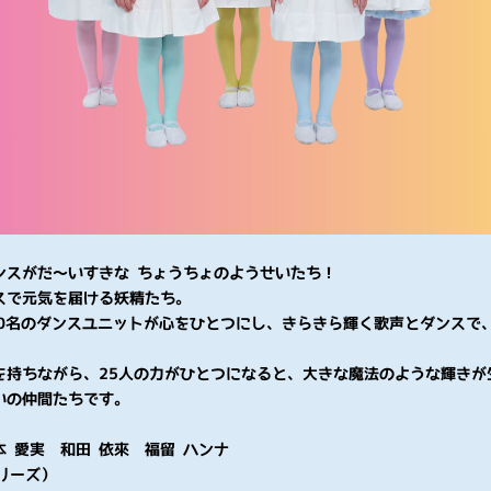
ンスがだ〜いすきな ちょうちょのようせいたち！
スで元気を届ける妖精たち。
20名のダンスユニットが心をひとつにし、きらきら輝く歌声とダンスで
を持ちながら、25人の力がひとつになると、大きな魔法のような輝きが
いの仲間たちです。
本 愛実 和田 依來 福留 ハンナ
リーズ）